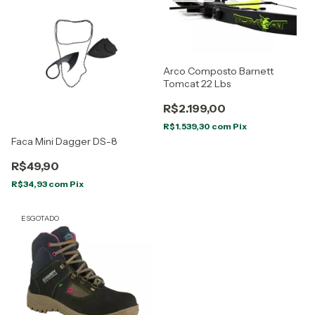
Arco Composto Barnett
Tomcat 22 Lbs
R$2.199,00
R$1.539,30
com
Pix
Faca Mini Dagger DS-8
R$49,90
R$34,93
com
Pix
ESGOTADO