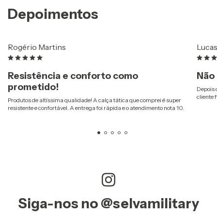
Depoimentos
Rogério Martins
Lucas
Resistência e conforto como
Não 
prometido!
Depois 
cliente f
Produtos de altíssima qualidade! A calça tática que comprei é super
resistente e confortável. A entrega foi rápida e o atendimento nota 10.
Siga-nos no @selvamilitary