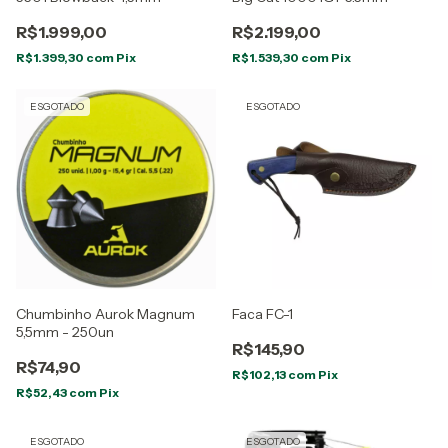
R$1.999,00
R$2.199,00
R$1.399,30
com
Pix
R$1.539,30
com
Pix
ESGOTADO
ESGOTADO
Chumbinho Aurok Magnum
Faca FC-1
5,5mm - 250un
R$145,90
R$74,90
R$102,13
com
Pix
R$52,43
com
Pix
ESGOTADO
ESGOTADO