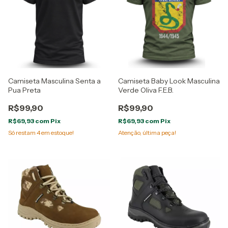
Camiseta Masculina Senta a
Camiseta Baby Look Masculina
Pua Preta
Verde Oliva F.E.B.
R$99,90
R$99,90
R$69,93
com
Pix
R$69,93
com
Pix
Só restam
4
em estoque!
Atenção, última peça!