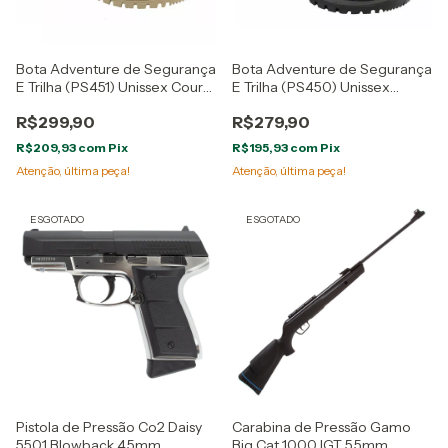
Bota Adventure de Segurança
Bota Adventure de Segurança
E Trilha (PS451) Unissex Couro
E Trilha (PS450) Unissex
Nobuck Taupe
Couro Latego Preto
R$299,90
R$279,90
R$209,93
com
Pix
R$195,93
com
Pix
Atenção, última peça!
Atenção, última peça!
ESGOTADO
ESGOTADO
Pistola de Pressão Co2 Daisy
Carabina de Pressão Gamo
5501 Blowback 4,5mm
Big Cat 1000 IGT 5.5mm